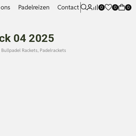
 ons
Padelreizen
Contact
0
0
0
ack 04 2025
,
Bullpadel Rackets
,
Padelrackets