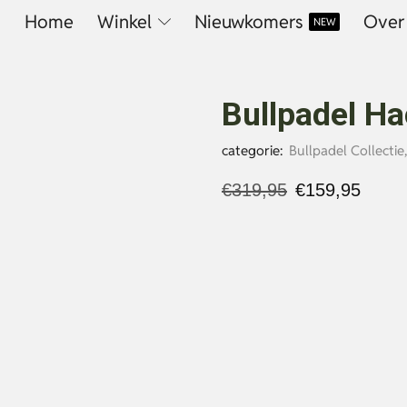
Home
Winkel
Nieuwkomers
Over
NEW
Bullpadel H
categorie:
Bullpadel Collectie
€
319,95
€
159,95