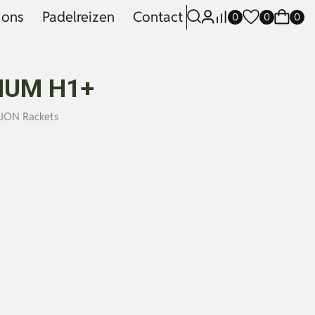
 ons
Padelreizen
Contact
0
0
0
NUM H1+
ION Rackets