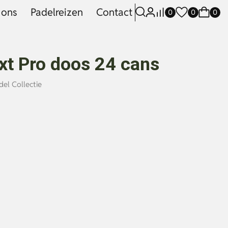
 ons
Padelreizen
Contact
0
0
0
xt Pro doos 24 cans
del Collectie